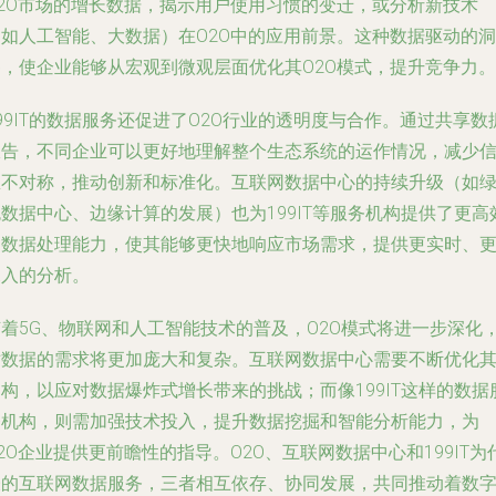
O2O市场的增长数据，揭示用户使用习惯的变迁，或分析新技术
（如人工智能、大数据）在O2O中的应用前景。这种数据驱动的洞
察，使企业能够从宏观到微观层面优化其O2O模式，提升竞争力。
99IT的数据服务还促进了O2O行业的透明度与合作。通过共享数
报告，不同企业可以更好地理解整个生态系统的运作情况，减少
息不对称，推动创新和标准化。互联网数据中心的持续升级（如
数据中心、边缘计算的发展）也为199IT等服务机构提供了更高
的数据处理能力，使其能够更快地响应市场需求，提供更实时、
深入的分析。
随着5G、物联网和人工智能技术的普及，O2O模式将进一步深化
对数据的需求将更加庞大和复杂。互联网数据中心需要不断优化
构，以应对数据爆炸式增长带来的挑战；而像199IT这样的数据
务机构，则需加强技术投入，提升数据挖掘和智能分析能力，为
2O企业提供更前瞻性的指导。O2O、互联网数据中心和199IT为
表的互联网数据服务，三者相互依存、协同发展，共同推动着数