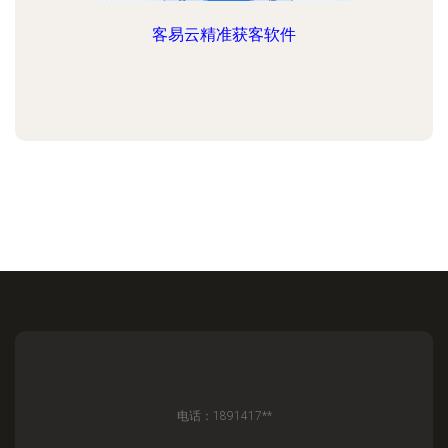
客易云精准获客软件
电话：1891417**