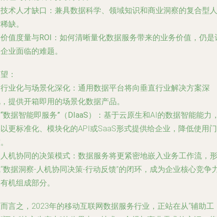
.
技术人才缺口
：兼具数据科学、领域知识和商业洞察的复合型
才稀缺。
.
价值度量与ROI
：如何清晰量化数据服务带来的业务价值，仍是
多企业面临的难题。
展望
：
.
行业化与场景化深化
：通用数据平台将向垂直行业解决方案深
化，提供开箱即用的场景化数据产品。
.
“数据智能即服务”（DIaaS）
：基于云原生和AI的数据智能能力
以更标准化、模块化的API或SaaS形式提供给企业，降低使用门
槛。
.
人机协同的决策模式
：数据服务将更紧密地嵌入业务工作流，
“数据洞察-人机协同决策-行动反馈”的闭环，成为企业核心竞争
的有机组成部分。
而言之，2023年的移动互联网数据服务行业，正站在从“辅助工